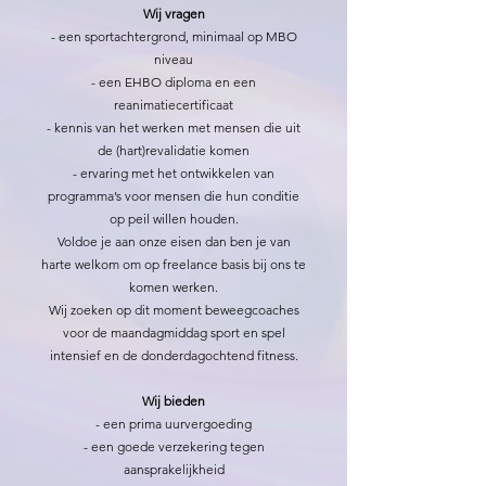
Wij vragen
- een sportachtergrond, minimaal op MBO
niveau
- een EHBO diploma en een
reanimatiecertificaat
- kennis van het werken met mensen die uit
de (hart)revalidatie komen
- ervaring met het ontwikkelen van
programma’s voor mensen die hun conditie
op peil willen houden.
Voldoe je aan onze eisen dan ben je van
harte welkom om op freelance basis bij ons te
komen werken.
Wij zoeken op dit moment beweegcoaches
voor de maandagmiddag sport en spel
intensief en de donderdagochtend fitness.​
Wij bieden
- een prima uurvergoeding
- een goede verzekering tegen
aansprakelijkheid